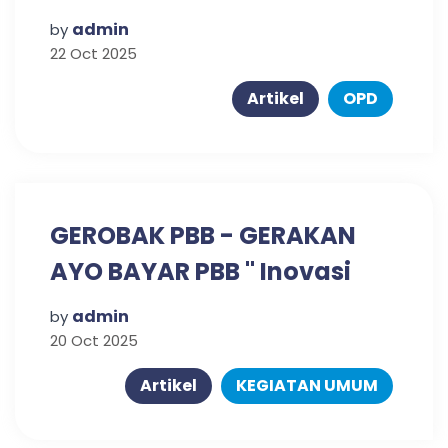
admin
by
22 Oct 2025
Artikel
OPD
GEROBAK PBB - GERAKAN
AYO BAYAR PBB " Inovasi
yang ditunggu-tunggu
admin
by
masyarakat Rejoso "
20 Oct 2025
Artikel
KEGIATAN UMUM