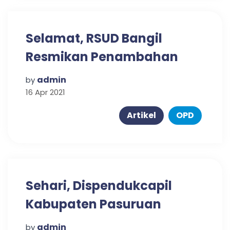
Selamat, RSUD Bangil
Resmikan Penambahan
Kapasitas Layanan
admin
by
Instalasi Hemodialisa
16 Apr 2021
Artikel
OPD
Sehari, Dispendukcapil
Kabupaten Pasuruan
Terbitkan Ribuan Dokumen
admin
by