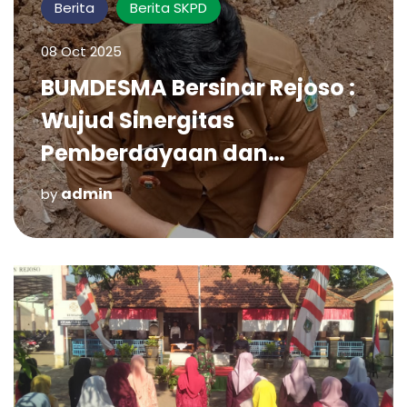
Berita
Berita SKPD
08 Oct 2025
BUMDESMA Bersinar Rejoso :
Wujud Sinergitas
Pemberdayaan dan
Kekuatan Ekonomi
admin
by
Kerakyatan