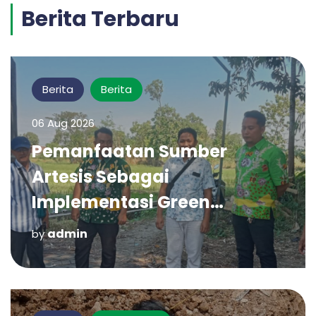
Berita Terbaru
Berita
Berita
06 Aug 2026
Pemanfaatan Sumber
Artesis Sebagai
Implementasi Green
Economy di Desa
admin
by
Pandanrejo