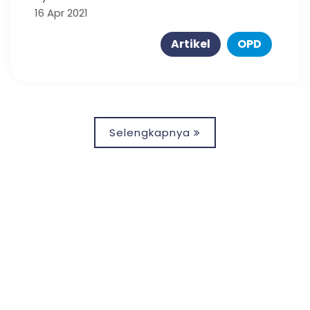
Kependudukan
16 Apr 2021
Artikel
OPD
Selengkapnya